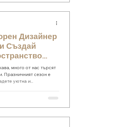
хновяващи идеи за
година подбрахме за теб
р
орен Дизайнер
 и Създай
остранство
ава, много от нас търсят
и. Празничният сезон е
дете уютна и...