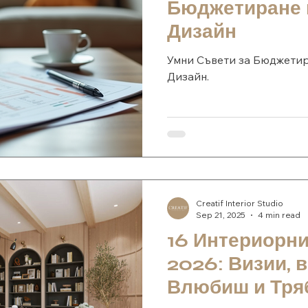
Бюджетиране 
Дизайн
Умни Съвети за Бюджети
Дизайн.
Creatif Interior Studio
Sep 21, 2025
4 min read
16 Интериорни
2026: Визии, 
Влюбиш и Тря