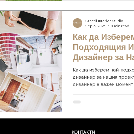
живот. През 2026 г. в Бъ
нови вдъхновяващи интер
акцентират на земни тоно
Creatif Interior Studio
технологии, които правят
Sep 6, 2025
3 min read
по-здравослов
Как да Избере
Подходящия И
Дизайнер за Н
Как да изберем най-под
дизайнер за нашия проек
дизайнер е важен момент,
преобразите пространств
въпрос за нов дом, офис 
съществуващо място, пр
да направи съществена р
проучвания, клиентите, к
професионални интериорн
КОНТАКТИ