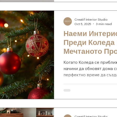
хармония и топлина. Вдъ
коледна декорация Тази 
няколко вдъхновяващи п
Creatif Interior Studio
Oct 5, 2025
3 min read
Наеми Интери
Преди Коледа
Мечтаното Пр
Навреме
Когато Коледа се приближ
начини да обновят дома с
перфектно време да създа
Creatif Interior Studio