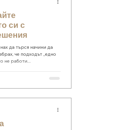
айте
о си с
ешения
чнах да търся начини да
збрах, че подходът „едно
 не работи....
а