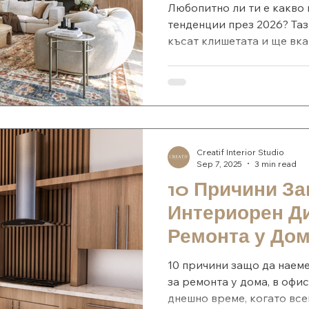
Пресъздадеш!
Любопитно ли ти е какво
тенденции през 2026? Та
късат клишетата и ще вкар
Creatif Interior Studio
Sep 7, 2025
3 min read
10 Причини З
Интериорен Д
Ремонта у Дом
или в Ресторан
10 причини защо да наем
за ремонта у дома, в офис
днешно време, когато все