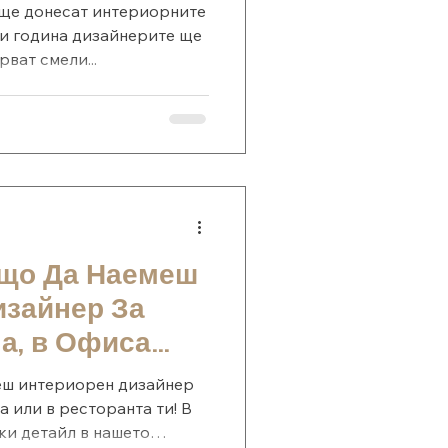
 ще донесат интериорните
зи година дизайнерите ще
ват смели...
ащо Да Наемеш
изайнер За
а, в Офиса
та ти!
еш интериорен дизайнер
а или в ресторанта ти! В
ки детайл в нашето