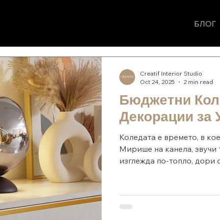
CREATIF
ПРОЕКТИ
УСЛУГИ
ЗА НАС
БЛОГ
Creatif Interior Studio
Oct 24, 2025
2 min read
Бюджетни Кол
Декорации за 
Коледата е времето, в ко
Мирише на канела, звучи 
изглежда по-топло, дори с
не е нужно да харчиш мно
празнично настроение. М
с вкус, имат силата да п
пространство. В Interior C
стилът не зависи от бюдж