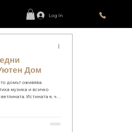
+359 883 332 664
Log In
едни
Уютен Дом
ето домът оживява.
тиха музика и всичко
ветлината. Истината е, че
го, за да създадеш
алките детайли, подбрани
реобразят всяко
réatif Studio вярваме, че
ета, а от усещането за