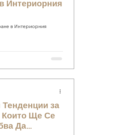
в Интериорния
ране в Интериорния
 Тенденции за
в Които Ще Се
бва Да