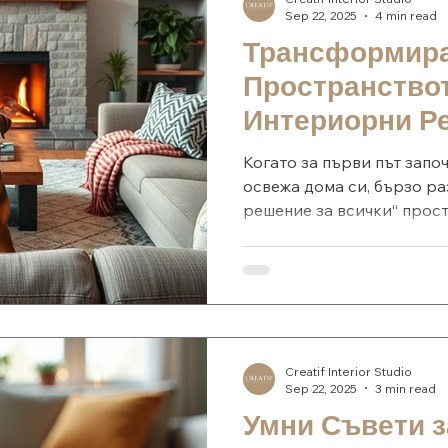
Sep 22, 2025
4 min read
Трансформир
Пространствот
Интериорни Р
Когато за първи път запо
освежа дома си, бързо ра
решение за всички“ просто
Creatif Interior Studio
Sep 22, 2025
3 min read
Умни Съвети з